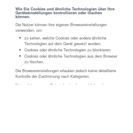
Wie Sie Cookies und ähnliche Technologien über Ihre
Geräteeinstellungen kontrollieren oder löschen
können.
Die Nutzer können ihre eigenen Browsereinstellungen
verwenden, um:
zu sehen, welche Cookies oder andere ähnliche
Technologien auf dem Gerät gesetzt wurden;
Cookies oder ähnliche Technologien zu blockieren;
Cookies oder ähnliche Technologien aus dem Browser
zu löschen.
Die Browsereinstellungen erlauben jedoch keine detaillierte
Kontrolle der Zustimmung nach Kategorien.
Nutzer können zum Beispiel unter den nachfolgenden
Adressen Informationen zur Verwaltung von Cookies über
die gängigsten Browser finden:
Google Chrome
Mozilla Firefox
Apple Safari
Microsoft Internet Explorer
Microsoft Edge