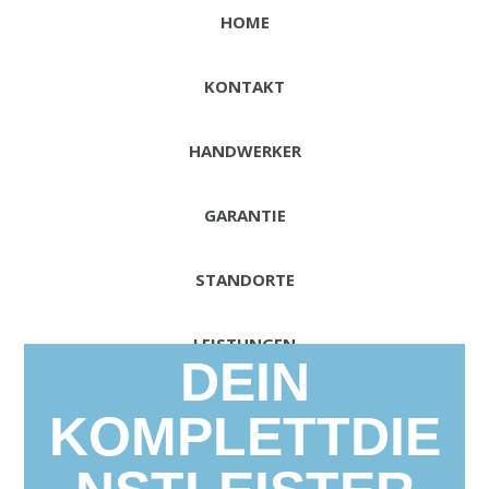
HOME
KONTAKT
HANDWERKER
GARANTIE
STANDORTE
LEISTUNGEN
DEIN
REFERENZEN
KOMPLETTDIE
DAS TEAM